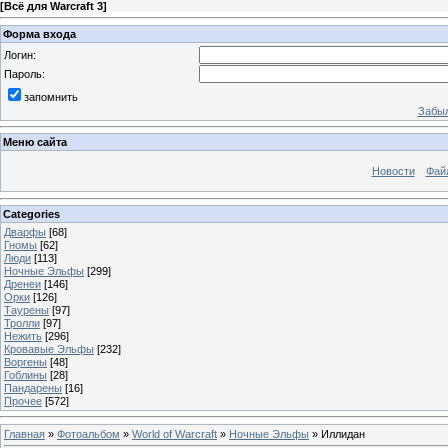
[
Всё для Warcraft 3
]
Форма входа
Логин:
Пароль:
запомнить
Забыл
Меню сайта
Новости
Фай
Categories
Дварфы
[68]
Гномы
[62]
Люди
[113]
Ночные Эльфы
[299]
Дренеи
[146]
Орки
[126]
Таурены
[97]
Тролли
[97]
Нежить
[296]
Кровавые Эльфы
[232]
Воргены
[48]
Гоблины
[28]
Пандарены
[16]
Прочее
[572]
Главная
»
Фотоальбом
»
World of Warcraft
»
Ночные Эльфы
» Иллидан