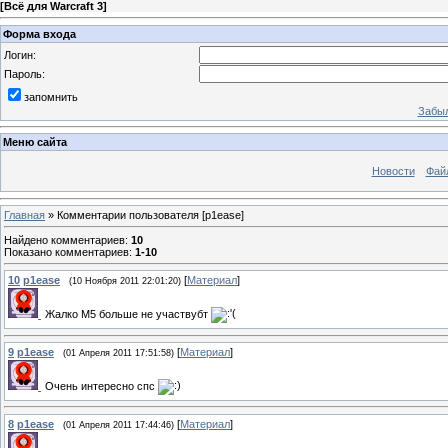
[
Всё для Warcraft 3
]
Форма входа
Логин:
Пароль:
запомнить
Забыл
Меню сайта
Новости
Фай
Главная
»
Комментарии пользователя
[p1ease]
Найдено комментариев
:
10
Показано комментариев
:
1-10
10
p1ease
[
Материал
]
(10 Ноября 2011 22:01:20)
Жалко М5 больше не участвубт
9
p1ease
[
Материал
]
(01 Апреля 2011 17:51:58)
Очень интересно спс
8
p1ease
[
Материал
]
(01 Апреля 2011 17:44:46)