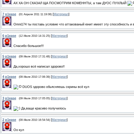
АХ ХА ОН СКАЗАЛ ЩА ПОСМОТРИМ КОМЕННТЫ, а там ДУОС ПУХЛЫЙ
7
p1ease
[
Материал
]
(01 Апреля 2011 11:19:08)
Omni174 ты поставь условие что аттакованый юнит имеет эту способность и в
6
p1ease
[
Материал
]
(12 Июля 2010 14:31:25)
Спасибо большое!!!
5
p1ease
[
Материал
]
(09 Июля 2010 17:31:48)
Да,хорошо всё написал здорово!!
4
p1ease
[
Материал
]
(09 Июля 2010 17:06:39)
DUOS здорово обьясняешь скрины всё кул
3
p1ease
[
Материал
]
(09 Июля 2010 17:05:05)
Да,ваще красиво получилось
2
p1ease
[
Материал
]
(09 Июля 2010 16:54:54)
Оо кул