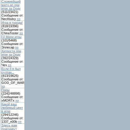
Сложнейший
матч-ап при
игре за Орду
(
511
/
23421
)
Сообщение от:
NecKtulxy
»»
Игра в города!
(
818
/
19396
)
Сообщение от:
ChinaToster
»»
[1] Мини игры
(
101
/
5468
)
Сообщение от:
Эллесар
»»
Хитрости при
игре за Орду
(
392
/
24329
)
Сообщение от:
Чеч
»»
Если б я был
султан...
(
813
/
19625
)
Сообщение от:
GOD_OF_WAR
»»
Пары
(
2242
/
48898
)
Сообщение от:
xMORTx
»»
Какой ваш
любимый цвет
в игре
(
294
/
12246
)
Сообщение от:
1337_n00b
»»
Здесь вам
подскажут