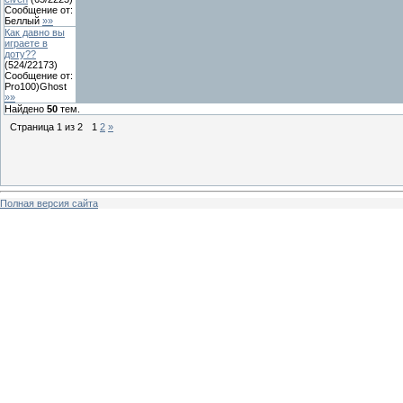
Сообщение от:
Беллый
»»
Как давно вы
играете в
доту??
(
524
/
22173
)
Сообщение от:
Pro100)Ghost
»»
Найдено
50
тем.
Страница
1
из
2
1
2
»
Полная версия сайта