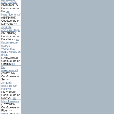
контр-героя!
(
3201
/
67397
)
Сообщение от:
Бог
»»
Игра "Цепочка"
(
685
/
14707
)
Сообщение от:
DarkCote
»»
Лучший
союзник Орды
(
321
/
16432
)
Сообщение от:
DarkPrince
»»
Какая вторая
(кроме
WarCraft'a)
ваша любимая
игра?
(
1493
/
38953
)
Сообщение от:
СиДжей
»»
Вы
материтесь?
(
248
/
8144
)
Сообщение от:
Set
»»
Лучший
союзник для
Нежити
(
477
/
20431
)
Сообщение от:
ReVIVaL
»»
Мы - Новички
(
157
/
8013
)
Сообщение от:
River
»»
elven
(
65
/
2223
)