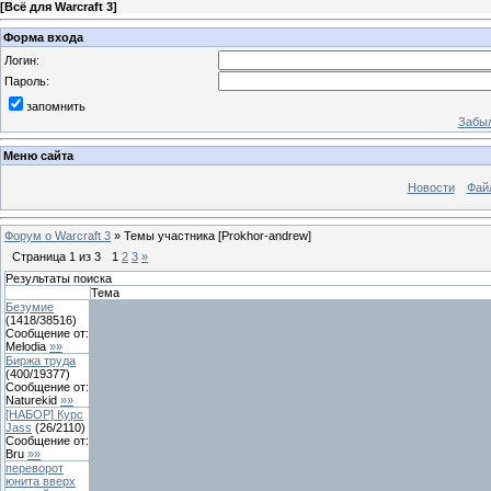
[
Всё для Warcraft 3
]
Форма входа
Логин:
Пароль:
запомнить
Забыл
Меню сайта
Новости
Фай
Форум о Warcraft 3
»
Темы участника [Prokhor-andrew]
Страница
1
из
3
1
2
3
»
Результаты поиска
Тема
Безумие
(
1418
/
38516
)
Сообщение от:
Melodia
»»
Биржа труда
(
400
/
19377
)
Сообщение от:
Naturekid
»»
[НАБОР] Курс
Jass
(
26
/
2110
)
Сообщение от:
Bru
»»
переворот
юнита вверх