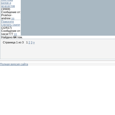
килов и
асасистов
(
3
/
669
)
Сообщение от:
Prokhor-
andrew
»»
Помогите
сделать скилл
(
22
/
617
)
Сообщение от:
sacar777
»»
Найдено
64
тем.
Страница
1
из
3
1
2
3
»
Полная версия сайта