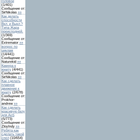
головой
(
1
/
401
)
Сообщение от:
SirNikolas
»»
Как делать
способности
Вкл. и Выкл.?
Типа Жара
преисподней.
(
1
/
369
)
Сообщение от:
Extremator
»»
вопрос по
циклам
(
14
/
441
)
Сообщение от:
Naturekid
»»
Камера к
юниту
(
4
/
441
)
Сообщение от:
SirNikolas
»»
Как сделать
плавное
движение к
юниту
(
2
/
678
)
Сообщение от:
Prokhor-
andrew
»»
Как сделать
красивую базу
для AoS
(
5
/
773
)
Сообщение от:
ZloyIndy
»»
Ребята как
сделать такой
спел
(
10
/
654
)