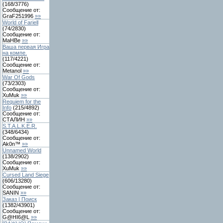
(
168
/
3776
)
Сообщение от:
GraF251996
»»
World of Fariell
(
74
/
2830
)
Сообщение от:
MaHBe
»»
Ваша первая Игра
на компе.
(
117
/
4221
)
Сообщение от:
Metanol
»»
War Of Gods
(
73
/
2303
)
Сообщение от:
XuMuk
»»
Requiem for the
Info
(
215
/
4892
)
Сообщение от:
СТАЛИН
»»
S.T.A.L.K.E.R.
(
348
/
6434
)
Сообщение от:
Ak0n™
»»
Unnamed World
(
138
/
2902
)
Сообщение от:
XuMuk
»»
Сursed Land Siege
(
606
/
13280
)
Сообщение от:
SANIN
»»
Заказ | Поиск
(
1382
/
43901
)
Сообщение от:
G@HI6@L
»»