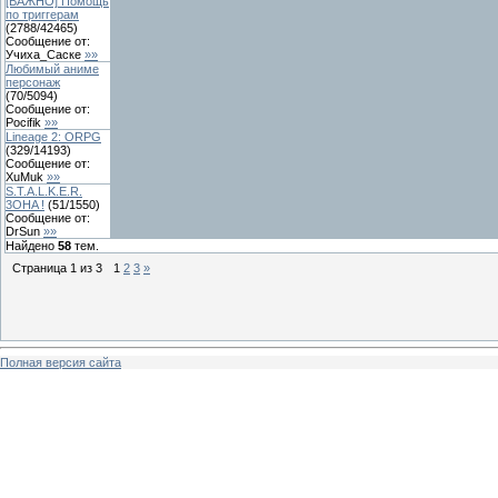
[ВАЖНО] Помощь
по триггерам
(
2788
/
42465
)
Сообщение от:
Учиха_Саске
»»
Любимый аниме
персонаж
(
70
/
5094
)
Сообщение от:
Pocifik
»»
Lineage 2: ORPG
(
329
/
14193
)
Сообщение от:
XuMuk
»»
S.T.A.L.K.E.R.
3OHA !
(
51
/
1550
)
Сообщение от:
DrSun
»»
Найдено
58
тем.
Страница
1
из
3
1
2
3
»
Полная версия сайта