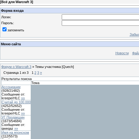
[
Всё для Warcraft 3
]
Форма входа
Логин:
Пароль:
запомнить
Забыл
Меню сайта
Новости
Фай
Форум о Warcraft 3
»
Темы участника [Quech]
Страница
1
из
3
1
2
3
»
Результаты поиска
Тема
Ассоциации
(
928
/
21482
)
Сообщение от:
kreeperHLC
»»
Считай до 100.000
(
4252
/
52652
)
Сообщение от:
kreeperHLC
»»
УГ Продакшин
(
1673
/
54684
)
Сообщение от:
qweqaz
»»
Имя на японском
(
112
/
5573
)