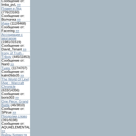
Сообщение от:
Imba_pvL
»»
Пламя и Лёд
(
776
/
23160
)
Сообщение от:
Волчачка
»»
Идеи
(
112
/
8468
)
Сообщение от:
Facering
»»
Ассоциации с
аватаром
(
1981
/
31519
)
Сообщение от:
David_Tenant
»»
Irony of Truth -
Trilogy
(
445
/
11853
)
Сообщение от:
Nan0
»»
Тьма.
(
117
/
4707
)
Сообщение от:
kalm09ds05
»»
The World Of Line]
[Age - Warcraft
Chronicle
(
633
/
14356
)
Сообщение от:
boris003
»»
One Piece: Grand
Battle
(
46
/
3810
)
Сообщение от:
SPtrue
»»
Продолжи слово
(
391
/
9198
)
Сообщение от:
AQUAELEMENTAL
»»
Войны Княжеств